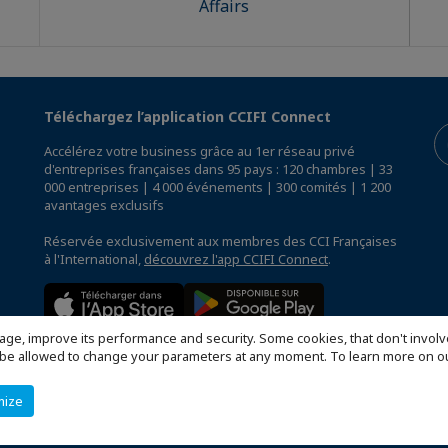
Affairs
Téléchargez l’application CCIFI Connect
Accélérez votre business grâce au 1er réseau privé
d'entreprises françaises dans 95 pays : 120 chambres | 33
000 entreprises | 4 000 événements | 300 comités | 1 200
avantages exclusifs
Réservée exclusivement aux membres des CCI Françaises
à l'International,
découvrez l'app CCIFI Connect
.
age, improve its performance and security. Some cookies, that don't involv
ill be allowed to change your parameters at any moment. To learn more on
mize