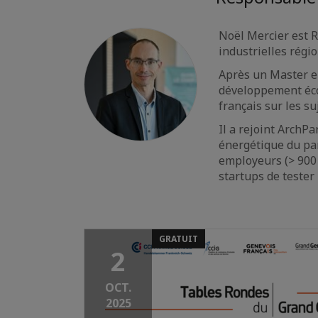
Noël Mercier est R
industrielles régi
Après un Master en
développement écon
français sur les 
Il a rejoint ArchP
énergétique du pa
employeurs (> 900 
startups de tester
GRATUIT
2
OCT.
2025