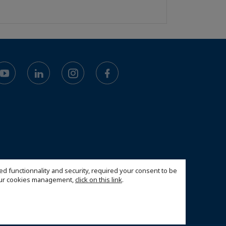
ed functionnality and security, required your consent to be
 our cookies management,
click on this link
.