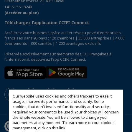
Elisabethenstrasse 23, 4051 Basel
+41 61 561 8240
(Accéder au plan)
Téléchargez l’application CCIFI Connect
Accélérez votre business grâce au 1er réseau privé d'entreprises
françaises dans 95 pays : 120 chambres | 33 000 entreprises | 4 000
événements | 300 comités | 1 200 avantages exclusifs
Réservée exclusivement aux membres des CCI Françaises à
l'International,
découvrez l'app CCIFI Connect
.
Our website uses cookies and others trackers to ease it
usage, improve its performance and security. Some
cookies, that don't involved functionnality and security,
required your consent to be used. Your choices will concern
the whole website. You will be allowed to change your
parameters at any moment. To learn more on our cookies
management,
click on this link
.