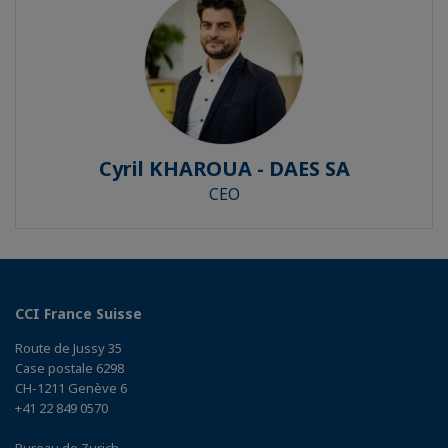
Cyril KHAROUA - DAES SA
CEO
CCI France Suisse
Route de Jussy 35
Case postale 6298
CH-1211 Genève 6
+41 22 849 0570
Bureau de Zurich