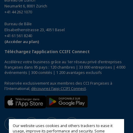
Neumarkt 6, 8001 Zürich
+41 44 262 1070
Bureau de Bâle
Elisabethenstrasse 23, 4051 Basel
+41 61 561 8240
(Accéder au plan)
Téléchargez l’application CCIFI Connect
Accélérez votre business grâce au 1er réseau privé d'entreprises
françaises dans 95 pays : 120 chambres | 33 000 entreprises | 4 000
événements | 300 comités | 1 200 avantages exclusifs
Réservée exclusivement aux membres des CCI Françaises à
l'International,
découvrez l'app CCIFI Connect
.
Our website uses cookies and others trackers to ease it
usage, improve its performance and security. Some