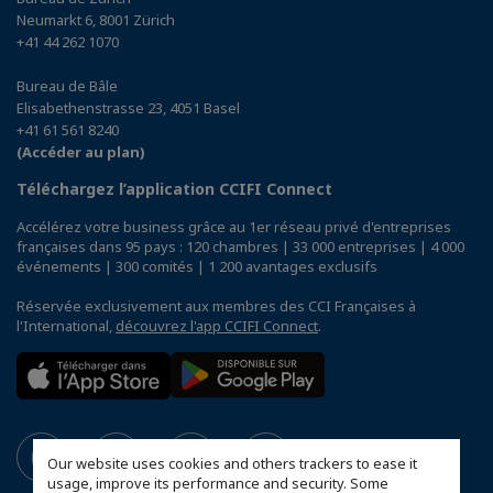
Neumarkt 6, 8001 Zürich
+41 44 262 1070
Bureau de Bâle
Elisabethenstrasse 23, 4051 Basel
+41 61 561 8240
(Accéder au plan)
Téléchargez l’application CCIFI Connect
Accélérez votre business grâce au 1er réseau privé d'entreprises
françaises dans 95 pays : 120 chambres | 33 000 entreprises | 4 000
événements | 300 comités | 1 200 avantages exclusifs
Réservée exclusivement aux membres des CCI Françaises à
l'International,
découvrez l'app CCIFI Connect
.
Our website uses cookies and others trackers to ease it
usage, improve its performance and security. Some