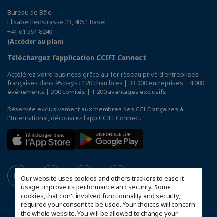
Bureau de Bâle
Elisabethenstrasse 23, 4051 Basel
+41 61 561 8240
(Accéder au plan)
Téléchargez l’application CCIFI Connect
Accélérez votre business grâce au 1er réseau privé d'entreprises
françaises dans 95 pays : 120 chambres | 33 000 entreprises | 4 000
événements | 300 comités | 1 200 avantages exclusifs
Réservée exclusivement aux membres des CCI Françaises à
l'International,
découvrez l'app CCIFI Connect
.
Our website uses cookies and others trackers to ease it
usage, improve its performance and security. Some
cookies, that don't involved functionnality and security,
required your consent to be used. Your choices will concern
the whole website. You will be allowed to change your