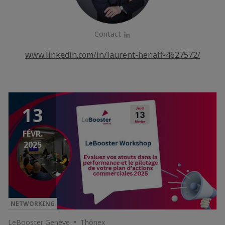
Contact
LinkedIn
www.linkedin.com/in/laurent-henaff-4627572/
13
FÉVR.
2025
NETWORKING
LeBooster Genève • Thônex