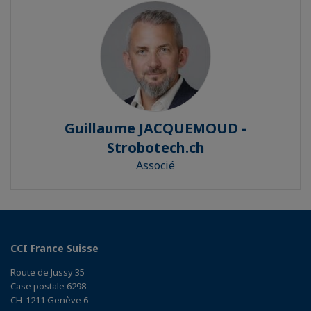
Guillaume JACQUEMOUD -
Strobotech.ch
Associé
CCI France Suisse
Route de Jussy 35
Case postale 6298
CH-1211 Genève 6