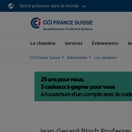
Notre présence dans le monde
La chambre
Services
Événements
A
CCI France Suisse
Événements
Les speakers
Jean-Gerard Bloch Professeu