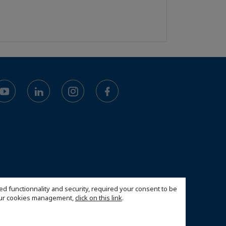
ed functionnality and security, required your consent to be
 our cookies management,
click on this link
.