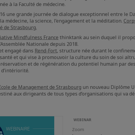
ée à la Faculté de médecine.
016 une grande journée de dialogue exceptionnel entre le Da
 la médecine, la science, l’engagement et la méditation.
Corps
té de Strasbourg.
tiative Mindfulness France
thinktank au sein duquel il pro
l’Assemblée Nationale depuis 2018.
 et engagé dans
Rend-Fort
, structure née durant le confine
santé et qui vise à promouvoir la culture du soin de soi alt
préservation et de régénération du potentiel humain par de
d’intériorité.
Ecole de Management de Strasbourg
un nouveau Diplôme Uni
stiné aux dirigeants de tous types d’organisations qui va d
WEBINAR
Zoom