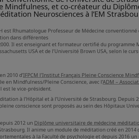
e Mindfulness, et co-créateur du Diplôm
éditation Neurosciences à l’EM Strasbou
 est Rhumatologue Professeur de Médecine conventionné de l
tion dans différentes
2000. Il est enseignant et formateur certifié du programme
ssachusetts USA et de l’Université Brown USA, selon le curs
 en 2010 d’
IFPCM l’Institut Français Pleine Conscience Mind
e en Mindfulness/Pleine Conscience, avec l’
ADM – Associat
l est le vice-président.
méditation à l’Hôpital et à l’Université de Strasbourg. Depu
 pleine conscience sont proposés au sein des Hôpitaux Unive
 depuis 2012 un
Diplôme universitaire de médecine méditati
 Strasbourg. Il anime un module de méditation créé en 2014 
ortementales à la Faculté de psychologie et depuis 2016 un