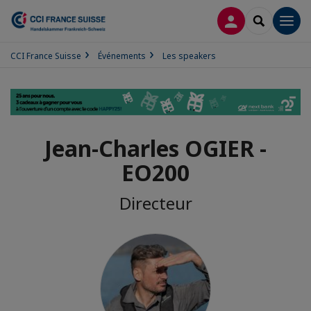
CONNEXION
RECHERCH
Men
CCI France Suisse
Événements
Les speakers
Jean-Charles OGIER -
EO200
Directeur