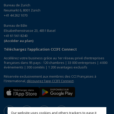
Bureau de Zurich
Neumarkt 6, 8001 Zürich
+41 44 262 1070
Bureau de Bâle
Elisabethenstrasse 23, 4051 Basel
+41 61 561 8240
(Accéder au plan)
Téléchargez l’application CCIFI Connect
Accélérez votre business grâce au 1er réseau privé d'entreprises
françaises dans 95 pays : 120 chambres | 33 000 entreprises | 4 000
événements | 300 comités | 1 200 avantages exclusifs
Réservée exclusivement aux membres des CCI Françaises à
l'International,
découvrez l'app CCIFI Connect
.
Our website uses cookies and others trackers to ease it