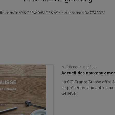
edin.com/in/fr%C3%A9d%C3%A9ric-decramer-9a774532/
Multiburo • Genève
Accueil des nouveaux m
La CCI France Suisse offre 
se présenter aux autres mem
Genève.