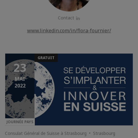
Contact
LinkedIn
www.linkedin.com/in/flora-fournier/
GRATUIT
23
MAI
2022
JOURNÉE PAYS
Consulat Général de Suisse à Strasbourg • Strasbourg