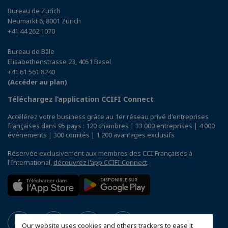
Bureau de Zurich
Neumarkt 6, 8001 Zürich
+41 44 262 1070
Bureau de Bâle
Elisabethenstrasse 23, 4051 Basel
+41 61 561 8240
(Accéder au plan)
Téléchargez l’application CCIFI Connect
Accélérez votre business grâce au 1er réseau privé d'entreprises
françaises dans 95 pays : 120 chambres | 33 000 entreprises | 4 000
événements | 300 comités | 1 200 avantages exclusifs
Réservée exclusivement aux membres des CCI Françaises à
l'International,
découvrez l'app CCIFI Connect
.
Our website uses cookies and others trackers to ease it