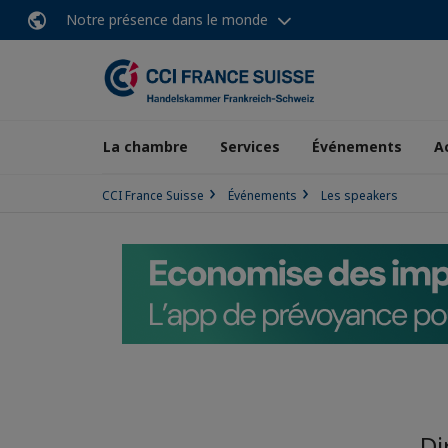
Notre présence dans le monde
La chambre
Services
Événements
A
CCI France Suisse
Événements
Les speakers
Di