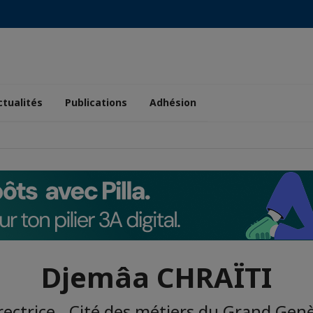
ctualités
Publications
Adhésion
Djemâa CHRAÏTI
rectrice - Cité des métiers du Grand Gen