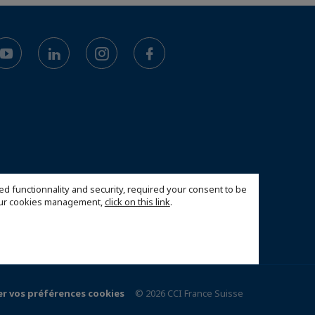
ed functionnality and security, required your consent to be
 our cookies management,
click on this link
.
r vos préférences cookies
© 2026 CCI France Suisse