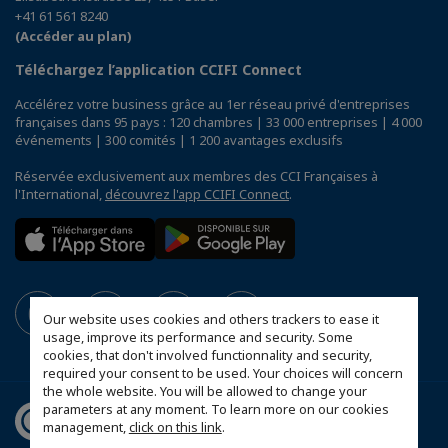
+41 61 561 8240
(Accéder au plan)
Téléchargez l’application CCIFI Connect
Accélérez votre business grâce au 1er réseau privé d'entreprises
françaises dans 95 pays : 120 chambres | 33 000 entreprises | 4 000
événements | 300 comités | 1 200 avantages exclusifs
Réservée exclusivement aux membres des CCI Françaises à
l'International,
découvrez l'app CCIFI Connect
.
Our website uses cookies and others trackers to ease it
usage, improve its performance and security. Some
cookies, that don't involved functionnality and security,
required your consent to be used. Your choices will concern
the whole website. You will be allowed to change your
parameters at any moment. To learn more on our cookies
management,
click on this link
.