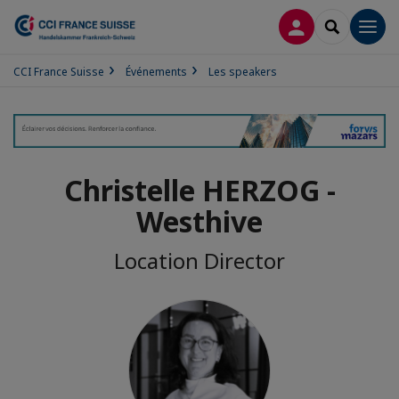
CONNEXION
RECHERCH
Men
CCI France Suisse
Événements
Les speakers
Christelle HERZOG -
Westhive
Location Director