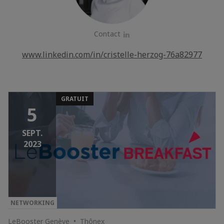
Contact
LinkedIn
www.linkedin.com/in/cristelle-herzog-76a82977
GRATUIT
5
SEPT.
2023
NETWORKING
LeBooster Genève • Thônex