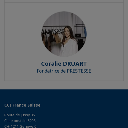
Coralie DRUART
Fondatrice de PRESTESSE
CCI France Suisse
Route de Jussy 35
Case postale 6298
CH-1211 Genève 6