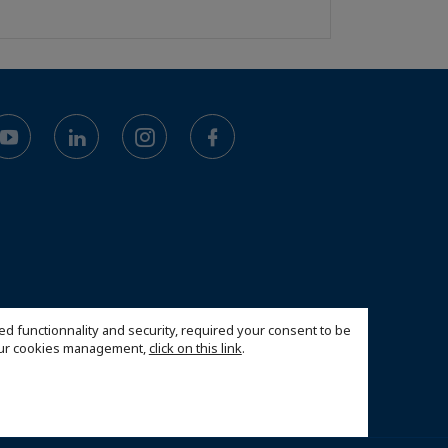
ed functionnality and security, required your consent to be
 our cookies management,
click on this link
.