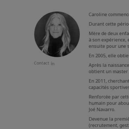
Caroline commence 
Durant cette pério
Mère de deux enfan
à son expérience, e
ensuite pour une s
En 2005, elle obt
Contact
Après la naissance
LinkedIn
obtient un master 
En 2011, cherchant 
capacités sportive
Renforcée par cett
humain pour abouti
Joé Navarro.
Devenue la premièr
(recrutement, gest