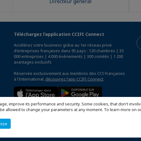
Directeur général
Téléchargez l’application CCIFI Connect
Accélérez votre business grâce au 1er réseau privé
d'entreprises françaises dans 95 pays : 120 chambres | 33
000 entreprises | 4 000 événements | 300 comités | 1 200
avantages exclusifs
Réservée exclusivement aux membres des CCI Françaises
à l'International,
découvrez l'app CCIFI Connect
.
age, improve its performance and security. Some cookies, that don't involv
ill be allowed to change your parameters at any moment. To learn more on
mize