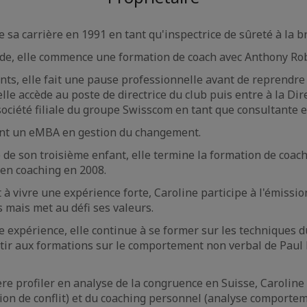
sa carrière en 1991 en tant qu'inspectrice de sûreté à la b
de, elle commence une formation de coach avec Anthony Rob
ts, elle fait une pause professionnelle avant de reprendre 
lle accède au poste de directrice du club puis entre à la Dir
ociété filiale du groupe Swisscom en tant que consultante
ient un eMBA en gestion du changement.
 de son troisième enfant, elle termine la formation de co
en coaching en 2008.
à vivre une expérience forte, Caroline participe à l'émissio
s mais met au défi ses valeurs.
e expérience, elle continue à se former sur les techniques
r aux formations sur le comportement non verbal de Paul Ek
e profiler en analyse de la congruence en Suisse, Caroline
ion de conflit) et du coaching personnel (analyse comporte