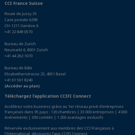
CCI France Suisse
Route de Jussy 35
Case postale 6298
CH-1211 Genève 6
+41 22 849 0570
Bureau de Zurich
Neumarkt 6, 8001 Zürich
+41 44 262 1070
Bureau de Bâle
Elisabethenstrasse 23, 4051 Basel
+41 61 561 8240
(Accéder au plan)
Téléchargez l’application CCIFI Connect
Accélérez votre business grâce au 1er réseau privé d'entreprises
françaises dans 95 pays : 120 chambres | 33 000 entreprises | 4 000
événements | 300 comités | 1 200 avantages exclusifs
Réservée exclusivement aux membres des CCI Françaises à
l'International,
découvrez l'app CCIFI Connect
.