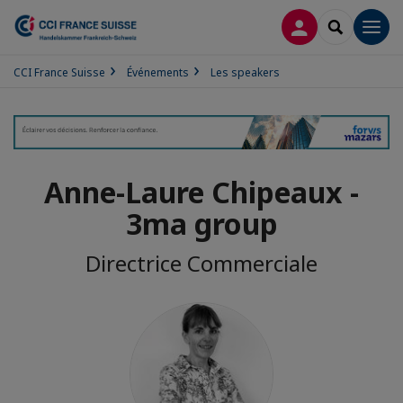
CONNEXION
RECHERCH
Men
CCI France Suisse
Événements
Les speakers
Anne-Laure Chipeaux -
3ma group
Directrice Commerciale