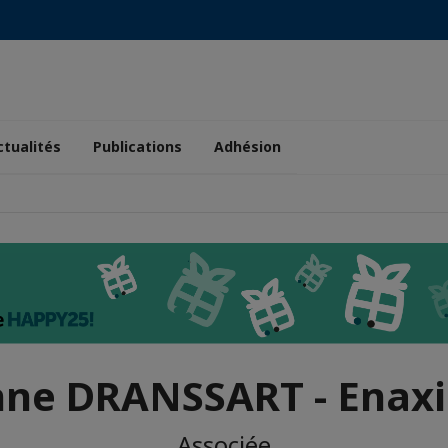
ctualités
Publications
Adhésion
ne DRANSSART - Enax
Associée