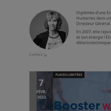
Diplômée d’une Eco
Humaines dans un g
Directeur Général 
En 2007, elle rejo
et son énergie ! E
d’électrotechnique
Contact
LinkedIn
PLACES LIMITÉES
7
FÉVR.
2023