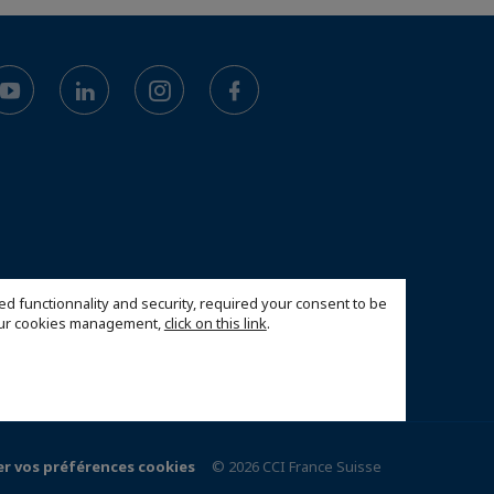
ed functionnality and security, required your consent to be
 our cookies management,
click on this link
.
r vos préférences cookies
© 2026 CCI France Suisse