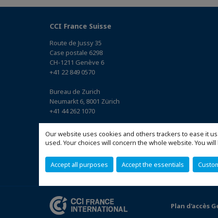
CCI France Suisse
Route de Jussy 35
Case postale 6298
CH-1211 Genève 6
+41 22 849 0570
Bureau de Zurich
Neumarkt 6, 8001 Zürich
+41 44 262 1070
Bureau de Bâle
Our website uses cookies and others trackers to ease it us
Elisabethenstrasse 23, 4051 Basel
used. Your choices will concern the whole website. You w
+41 61 561 8240
(Accéder au plan)
Accept all purposes
Accept the essentials
Custo
Plan d'accès 