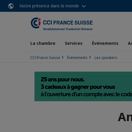
Notre présence dans le monde
La chambre
Services
Événements
A
CCI France Suisse
Événements
Les speakers
An