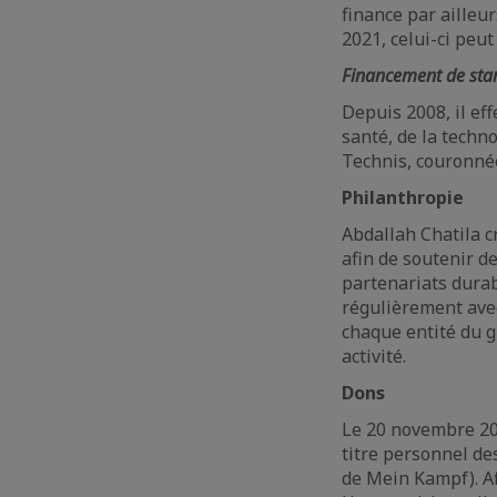
finance par ailleu
2021, celui-ci peut
Financement de sta
Depuis 2008, il ef
santé, de la techn
Technis, couronnée
Philanthropie
Abdallah Chatila c
afin de soutenir d
partenariats durab
régulièrement avec
chaque entité du gr
activité.
Dons
Le 20 novembre 201
titre personnel d
de Mein Kampf). Afi