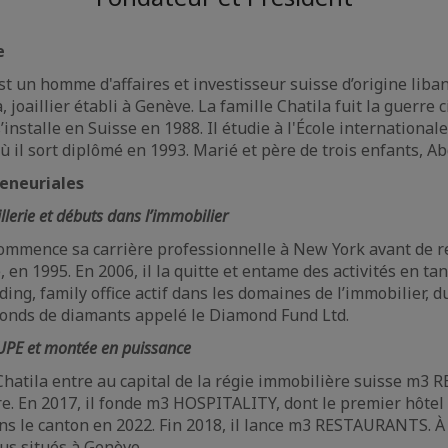
e
t un homme d'affaires et investisseur suisse d’origine libana
la, joaillier établi à Genève. La famille Chatila fuit la guerre 
s’installe en Suisse en 1988. Il étudie à l'École internationa
où il sort diplômé en 1993. Marié et père de trois enfants, A
reneuriales
illerie et débuts dans l’immobilier
ommence sa carrière professionnelle à New York avant de re
, en 1995. En 2006, il la quitte et entame des activités en t
ing, family office actif dans les domaines de l’immobilier, d
 fonds de diamants appelé le Diamond Fund Ltd.
PE et montée en puissance
hatila entre au capital de la régie immobilière suisse m3 RE
re. En 2017, il fonde m3 HOSPITALITY, dont le premier hôte
ns le canton en 2022. Fin 2018, il lance m3 RESTAURANTS. À 
us situés à Genève.