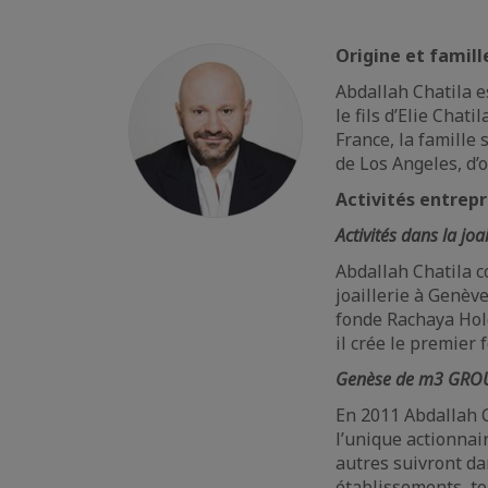
Origine et famill
Abdallah Chatila es
le fils d’Elie Chati
France, la famille 
de Los Angeles, d’
Activités entrep
Activités dans la joa
Abdallah Chatila c
joaillerie à Genève
fonde Rachaya Hold
il crée le premier
Genèse de m3 GROU
En 2011 Abdallah C
l’unique actionnai
autres suivront da
établissements, to