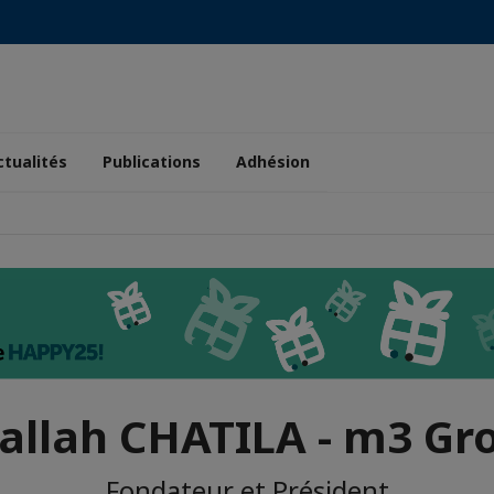
ctualités
Publications
Adhésion
allah CHATILA - m3 Gr
Fondateur et Président