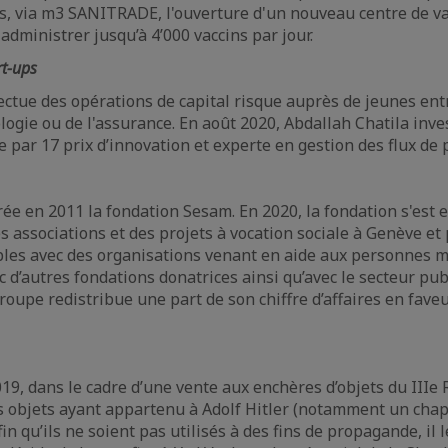
rs, via m3 SANITRADE, l'ouverture d'un nouveau centre de va
 administrer jusqu’à 4’000 vaccins par jour.
rt-ups
fectue des opérations de capital risque auprès de jeunes ent
ologie ou de l'assurance. En août 2020, Abdallah Chatila inve
 par 17 prix d’innovation et experte en gestion des flux de
rée en 2011 la fondation Sesam. En 2020, la fondation s'est
es associations et des projets à vocation sociale à Genève e
les avec des organisations venant en aide aux personnes ma
 d’autres fondations donatrices ainsi qu’avec le secteur pub
oupe redistribue une part de son chiffre d’affaires en faveur
9, dans le cadre d’une vente aux enchères d’objets du IIIe 
es objets ayant appartenu à Adolf Hitler (notamment un cha
n qu’ils ne soient pas utilisés à des fins de propagande, il l