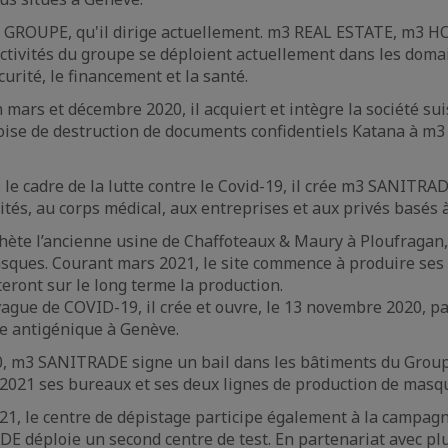
m3 GROUPE, qu'il dirige actuellement. m3 REAL ESTATE, m3
 activités du groupe se déploient actuellement dans les domain
curité, le financement et la santé.
mars et décembre 2020, il acquiert et intègre la société su
voise de destruction de documents confidentiels Katana à m
s le cadre de la lutte contre le Covid-19, il crée m3 SANITR
ités, au corps médical, aux entreprises et aux privés basés 
achète l’ancienne usine de Chaffoteaux & Maury à Ploufragan,
ques. Courant mars 2021, le site commence à produire ses
eront sur le long terme la production.
vague de COVID-19, il crée et ouvre, le 13 novembre 2020, p
ge antigénique à Genève.
 m3 SANITRADE signe un bail dans les bâtiments du Groupe 
 2021 ses bureaux et ses deux lignes de production de masq
021, le centre de dépistage participe également à la campagn
 déploie un second centre de test. En partenariat avec plu