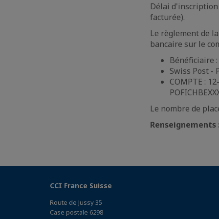
Délai d'inscriptio
facturée).
Le règlement de la 
bancaire sur le co
Bénéficiaire 
Swiss Post - 
COMPTE : 12-
POFICHBEXX
Le nombre de place
Renseignements 
CCI France Suisse
Route de Jussy 35
Case postale 6298