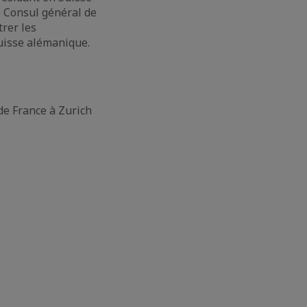
e Consul général de
rer les
Suisse alémanique.
de France à Zurich