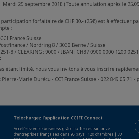
n : Mardi 25 septembre 2018 (Toute annulation après le 25.0
participation forfaitaire de CHF 30.- (25€) est à effectuer p
mpte :
: CCI France Suisse
Postfinance / Nordring 8 / 3030 Berne / Suisse
251-8 / CLEARING : 9000 / IBAN : CH87 0900 0000 1200 0251 
X
s étant limité, nous vous invitons à vous inscrire rapideme
:
Pierre-Marie Durécu - CCI France Suisse - 022 849 05 71 -
Téléchargez l’application CCIFI Connect
Accélérez votre business grâce au 1er réseau privé
d'entreprises françaises dans 95 pays : 120 chambres | 33