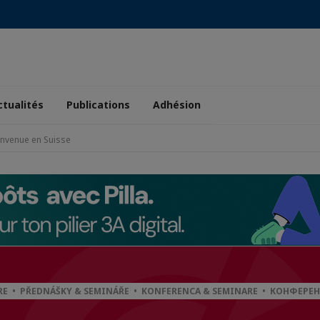
ctualités
Publications
Adhésion
ienvenue en Suisse
ARE • PŘEDNÁŠKY & SEMINÁŘE • KONFERENCA & SEMINARE • КОНФЕР