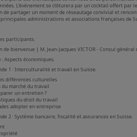
nnées. L’événement se clôturera par un cocktail offert par l
in de partager un moment de réseautage convivial et rencont
principales administrations et associations françaises de 
es participants.
on de bienvenue | M. Jean-Jacques VICTOR - Consul général 
e : Aspects économiques.
de 1 : Interculturalité et travail en Suisse.
es différences culturelles
s du marché du travail
arer un entretien ?
stiques du droit du travail
udes adopter en entreprise
de 2 : Système bancaire, fiscalité et assurances en Suisse.
nt
ropriété