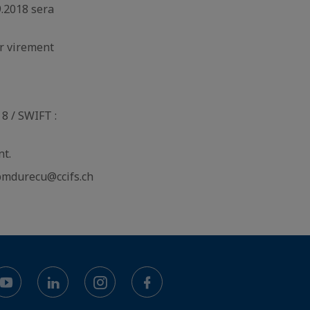
9.2018 sera
ar virement
8 / SWIFT :
nt.
 pmdurecu@ccifs.ch