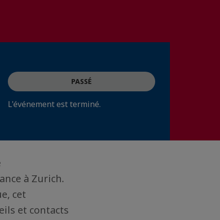
PASSÉ
L'événement est terminé.
é
ance à Zurich.
e, cet
ils et contacts