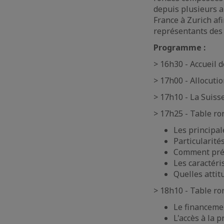
depuis plusieurs a
France à Zurich af
représentants des 
Programme :
> 16h30 - Accueil d
> 17h00 - Allocuti
> 17h10 - La Suiss
> 17h25 - Table ron
Les principal
Particularité
Comment prép
Les caractéri
Quelles attit
> 18h10 - Table ron
Le financeme
L'accès à la p