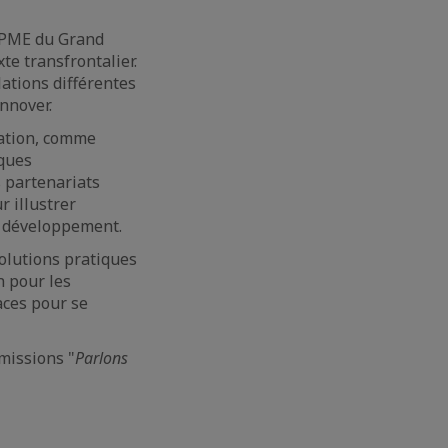
x PME du Grand
te transfrontalier.
lations différentes
innover.
vation, comme
iques
s partenariats
 illustrer
r développement.
olutions pratiques
n pour les
aces pour se
missions "
Parlons