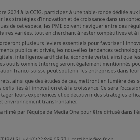
re 2024 à la CCIG, participez à une table-ronde dédiée au
 les stratégies d’innovation et de croissance dans un contex
ques de cet espace, les PME doivent naviguer entre des régu
ffaires variées, tout en cherchant à rester compétitives et à 
orderont plusieurs leviers essentiels pour favoriser l'inno
ements publics et privés, les nouvelles tendances technolog
itale, intelligence artificielle, économie verte), ainsi que le
Des outils comme Interreg seront également mentionnés pour
tion franco-suisse peut soutenir les entreprises dans leu
ets, ainsi que des études de cas, mettront en lumière des s
défis liés à l’innovation et à la croissance. Ce sera l’occasio
rtager leurs expériences et de découvrir des stratégies effic
t environnement transfrontalier.
 filmé par l'équipe de Media One pour être diffusé dans l'é
STIBALS| +41(0)22 849 05 77 | cestibals@ccifs.ch