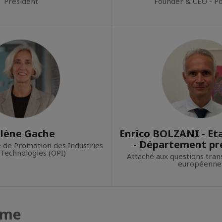
Président
Founder & CEO - P
lène Gache
Enrico BOLZANI - Et
- Département pr
ce de Promotion des Industries
 Technologies (OPI)
Attaché aux questions tran
européenne
mme