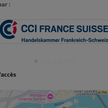
ar :
'accès