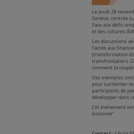
Le jeudi 28 novemb
Genève, centrée sur
Face aux défis uni
et des cultures d’a
Les discussions ab
l'accès aux financ
(transformation dig
transfrontaliers. 
comment la coopéra
Des exemples concr
pour surmonter les 
participants de pa
développer dans ce
Cet événement sera
économie
".
Contact :
Cécile E