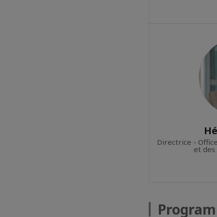
Hé
Directrice - Offi
et des
Progra