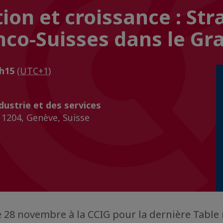
ion et croissance : Str
nco-Suisses dans le Gr
0h15
(UTC+1)
ustrie et des services
 1204, Genève, Suisse
 28 novembre à la CCIG pour la dernière Table