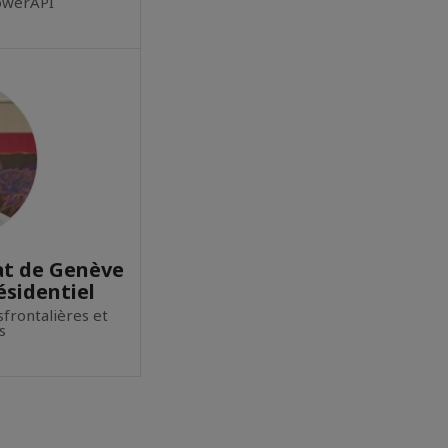
owerAPI
at de Genève
ésidentiel
sfrontalières et
s