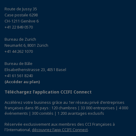
Route de Jussy 35
Case postale 6298
CH-1211 Genève 6
+41 22 849 0570
Bureau de Zurich
Neumarkt 6, 8001 Zürich
+41 44 262 1070
Bureau de Bâle
Elisabethenstrasse 23, 4051 Basel
+41 61 561 8240
(Accéder au plan)
Téléchargez l’application CCIFI Connect
Accélérez votre business grâce au 1er réseau privé d'entreprises
françaises dans 95 pays : 120 chambres | 33 000 entreprises | 4 000
événements | 300 comités | 1 200 avantages exclusifs
Réservée exclusivement aux membres des CCI Françaises à
l'International,
découvrez l'app CCIFI Connect
.