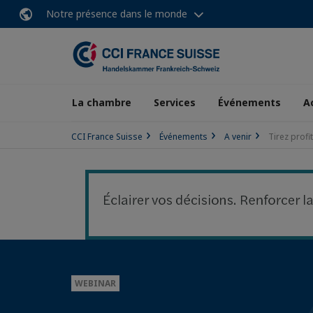
Notre présence dans le monde
La chambre
Services
Événements
A
CCI France Suisse
Événements
A venir
Tirez profi
WEBINAR