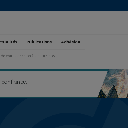
ctualités
Publications
Adhésion
t de votre adhésion à la CCIFS #35