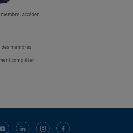
l membre, accéder
re des membres,
mment compléter