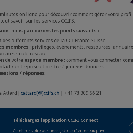
minutes en ligne pour découvrir comment gérer votre profi
tout savoir sur les services CCIFS.
sion, nous parcourons les points suivants :
n
des différents services de la CCI France Suisse
es membres
: privilèges, événements, ressources, annuai
n au sein du réseau
n de votre
espace membre
: comment vous connecter, co
ontact / entreprise et mettre à jour vos données.
estions / réponses
a Attard|
cattard(@)ccifs.ch
| +41 78 309 56 21
Téléchargez l’application CCIFI Connect
Accélérez votre business grâce au 1er réseau privé