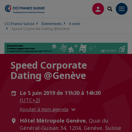
CONNEXION
RECHERCH
Men
CCI France Suisse
Événements
A venir
Speed Corporate Dating @Genève
Speed Corporate
Dating @Genève
Le 5 juin 2019 de 11h30 à 14h30
(UTC+2)
Ajouter à mon agenda
Hôtel Métropole Genève,
Quai du
Général-Guisan 34, 1204, Genève, Suisse