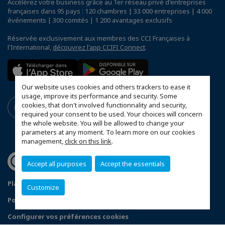
Accélérez votre business grâce au 1er réseau privé d'entreprises
françaises dans 95 pays : 120 chambres | 33 000 entreprises | 4 000
événements | 300 comités | 1 200 avantages exclusifs
Réservée exclusivement aux membres des CCI Françaises à
l'International,
découvrez l'app CCIFI Connect
.
Our website uses cookies and others trackers to ease it
usage, improve its performance and security. Some
cookies, that don't involved functionnality and security,
required your consent to be used. Your choices will concern
the whole website. You will be allowed to change your
parameters at any moment. To learn more on our cookies
management,
click on this link
.
Accept all purposes
Accept the essentials
Plan d'accès Genève
Mentions légales
Customize
Politique de confidentialité
Configurer vos préférences cookies