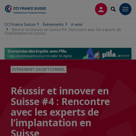
CONNEXION
RECHERCH
Men
CCI France Suisse
Événements
A venir
Réussir et innover en Suisse #4 : Rencontre avec les experts de
l’implantation en Suisse
EVÈNEMENT EXCEPTIONNEL
Réussir et innover en
Suisse #4 : Rencontre
avec les experts de
l’implantation en
Suisse