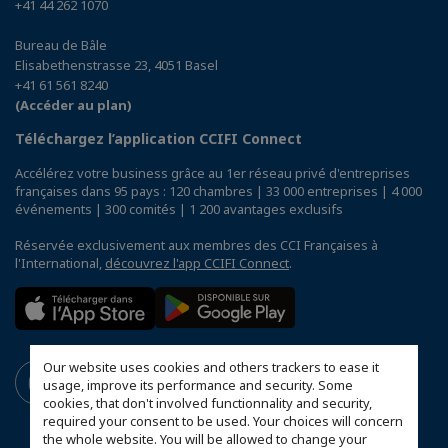
+41 44 262 1070
Bureau de Bâle
Elisabethenstrasse 23, 4051 Basel
+41 61 561 8240
(Accéder au plan)
Téléchargez l’application CCIFI Connect
Accélérez votre business grâce au 1er réseau privé d'entreprises
françaises dans 95 pays : 120 chambres | 33 000 entreprises | 4 000
événements | 300 comités | 1 200 avantages exclusifs
Réservée exclusivement aux membres des CCI Françaises à
l'International,
découvrez l'app CCIFI Connect
.
Our website uses cookies and others trackers to ease it
usage, improve its performance and security. Some
cookies, that don't involved functionnality and security,
required your consent to be used. Your choices will concern
the whole website. You will be allowed to change your