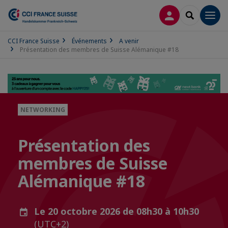
CONNEXION
RECHERCH
Men
CCI France Suisse
Événements
A venir
Présentation des membres de Suisse Alémanique #18
NETWORKING
Présentation des
membres de Suisse
Alémanique #18
Le 20 octobre 2026 de 08h30 à 10h30
(UTC+2)