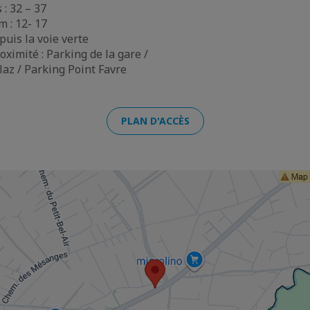
 : 32 – 37
m : 12- 17
puis la voie verte
oximité : Parking de la gare /
az / Parking Point Favre
PLAN D'ACCÈS