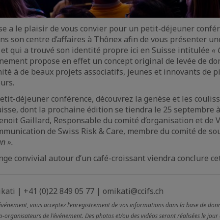
se a le plaisir de vous convier pour un petit-déjeuner confé
ns son centre d’affaires à Thônex afin de vous présenter une 
 et qui a trouvé son identité propre ici en Suisse intitulée
« 
ement propose en effet un concept original de levée de don
ité à de beaux projets associatifs, jeunes et innovants de p
urs.
petit-déjeuner conférence, découvrez la genèse et les couliss
isse, dont la prochaine édition se tiendra le 25 septembre 
enoit Gaillard, Responsable du comité d’organisation et de V
ommunication de Swiss Risk & Care, membre du comité de so
n ».
e convivial autour d’un café-croissant viendra conclure c
ati | +41 (0)22 849 05 77 | omikati@ccifs.ch
 événement, vous acceptez l'enregistrement de vos informations dans la base de don
co-organisateurs de l'événement. Des photos et/ou des vidéos seront réalisées le jour