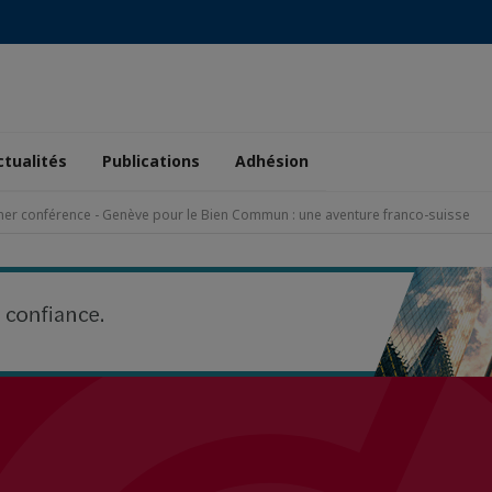
ctualités
Publications
Adhésion
uner conférence - Genève pour le Bien Commun : une aventure franco-suisse