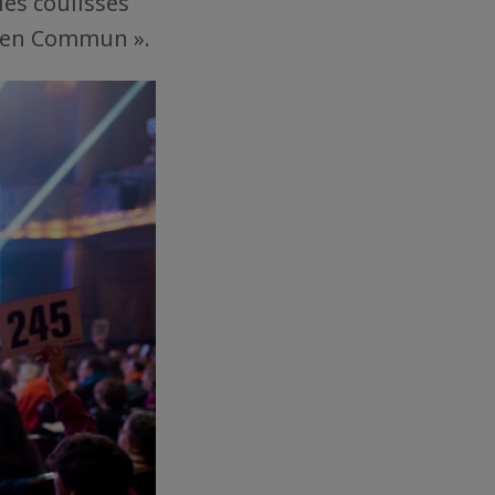
es coulisses
Bien Commun ».