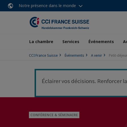
Notre présence dans le monde
La chambre
Services
Événements
A
CCI France Suisse
Événements
A venir
Petit-déje
CONFÉRENCE & SÉMINAIRE