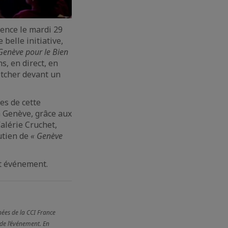
rence le mardi 29
belle initiative,
Genève pour le Bien
s, en direct, en
itcher devant un
es de cette
à Genève, grâce aux
alérie Cruchet,
utien de
« Genève
et événement.
nées de la CCI France
 de l’événement. En