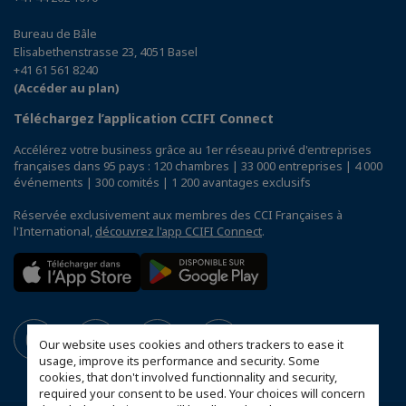
Bureau de Bâle
Elisabethenstrasse 23, 4051 Basel
+41 61 561 8240
(Accéder au plan)
Téléchargez l’application CCIFI Connect
Accélérez votre business grâce au 1er réseau privé d'entreprises
françaises dans 95 pays : 120 chambres | 33 000 entreprises | 4 000
événements | 300 comités | 1 200 avantages exclusifs
Réservée exclusivement aux membres des CCI Françaises à
l'International,
découvrez l'app CCIFI Connect
.
Our website uses cookies and others trackers to ease it
usage, improve its performance and security. Some
cookies, that don't involved functionnality and security,
required your consent to be used. Your choices will concern