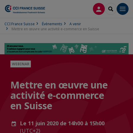
CONNEXION
RECHERCH
Men
CCI France Suisse
Événements
A venir
Mettre en œuvre une activité e-commerce en Suisse
WEBINAR
Mettre en œuvre une
activité e-commerce
en Suisse
Le 11 juin 2020 de 14h00 à 15h00
(UTC+2)