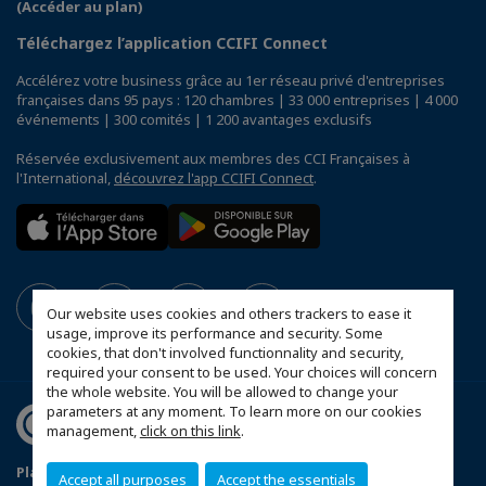
(Accéder au plan)
Téléchargez l’application CCIFI Connect
Accélérez votre business grâce au 1er réseau privé d'entreprises
françaises dans 95 pays : 120 chambres | 33 000 entreprises | 4 000
événements | 300 comités | 1 200 avantages exclusifs
Réservée exclusivement aux membres des CCI Françaises à
l'International,
découvrez l'app CCIFI Connect
.
Our website uses cookies and others trackers to ease it
usage, improve its performance and security. Some
cookies, that don't involved functionnality and security,
required your consent to be used. Your choices will concern
the whole website. You will be allowed to change your
parameters at any moment. To learn more on our cookies
management,
click on this link
.
Plan d'accès Genève
Mentions légales
Accept all purposes
Accept the essentials