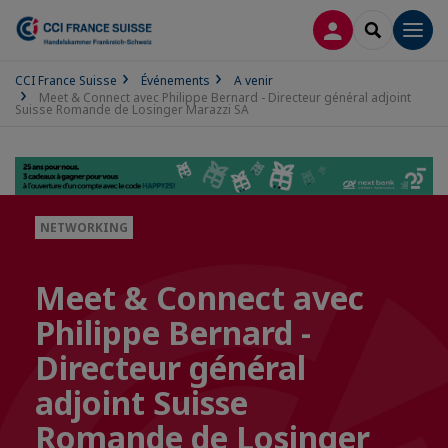
CONNEXION
RECHERCH
Men
CCI France Suisse
Événements
A venir
Meet & Connect avec Philippe Bernard - Directeur général adjoint
Suisse Romande de Losinger Marazzi SA
NETWORKING
Meet & Connect avec
Philippe Bernard -
Directeur général
adjoint Suisse
Romande de Losinger