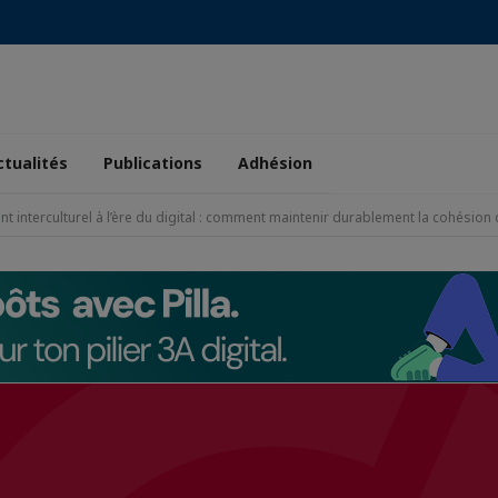
ctualités
Publications
Adhésion
 interculturel à l’ère du digital : comment maintenir durablement la cohésion