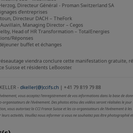
 Herzog, Directeur Général - Proman Switzerland SA
ignages d’entreprises
toun, Directeur DACH – TheFork
 Auvillain, Managing Director – Cegos
elby, Head of HR Transformation – TotalEnergies
tions/Réponses
 déjeuner buffet et échanges
réseautage viendra conclure cette manifestation gratuite, r
 Suisse et résidents LeBooster.
 KELLER -
dkeller(@)ccifs.ch
| +41 79 819 79 88
 événement, vous acceptez l'enregistrement de vos informations dans la base de don
co-organisateurs de l'événement. Des photos et/ou des vidéos seront réalisées le jour
ion, vous autorisez la CCI France Suisse et les co-organisateurs de l'événement à les u
eurs activités. Veuillez nous informer si vous ne souhaitez pas être photographié et
(s)