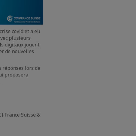
crise covid et a eu
avec plusieurs
ls digitaux jouent
yer de nouvelles
 réponses lors de
i proposera
.
CI France Suisse &