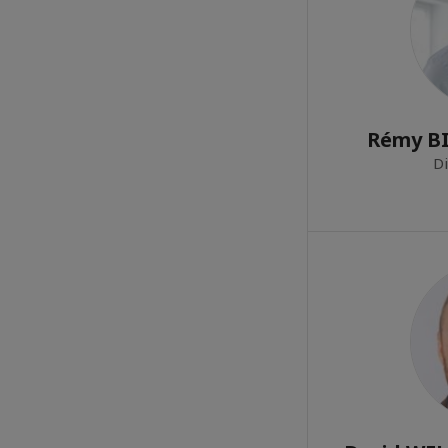
Rémy B
D