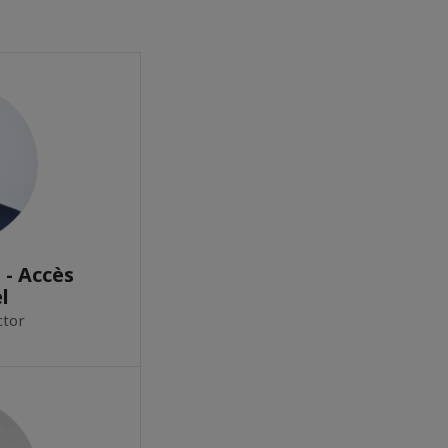
 - Accès
l
ctor