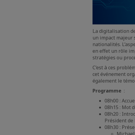
La digitalisation d
un impact majeur s
nationalités. L’asp
en effet un rôle im
stratégies ou proce
C’est à ces probl
cet événement orga
également le témo
Programme
:
08h00 : Accue
08h15 : Mot 
08h20 : Intro
Président de
08h30 : Prése
Michael