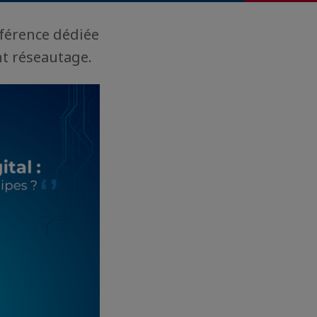
nférence dédiée
nt réseautage.