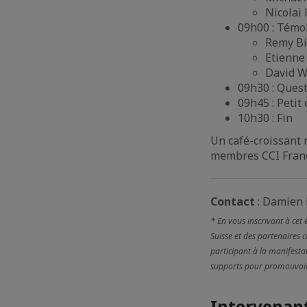
Nicolai
09h00 : Témo
Remy Bi
Etienne
David W
09h30 : Ques
09h45 : Petit
10h30 : Fin
Un café-croissant 
membres CCI France
Contact
: Damien
* En vous inscrivant à cet
Suisse et des partenaires 
participant à la manifestat
supports pour promouvoir l
Intervenant