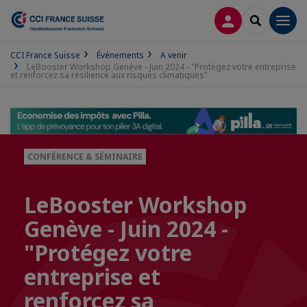
CONNEXION
RECHERCH
Men
CCI France Suisse
Événements
A venir
LeBooster Workshop Genève - Juin 2024 - "Protégez votre entreprise
et renforcez sa résilience aux risques climatiques"
CONFÉRENCE & SÉMINAIRE
LeBooster Workshop
Genève - Juin 2024 -
"Protégez votre
entreprise et
renforcez sa