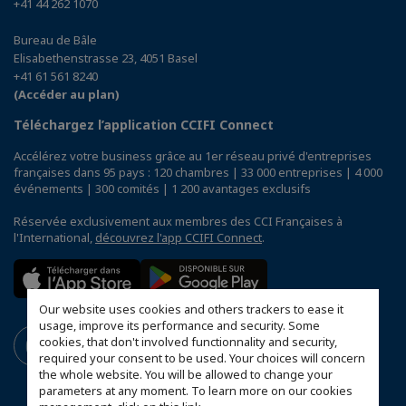
+41 44 262 1070
Bureau de Bâle
Elisabethenstrasse 23, 4051 Basel
+41 61 561 8240
(Accéder au plan)
Téléchargez l’application CCIFI Connect
Accélérez votre business grâce au 1er réseau privé d'entreprises
françaises dans 95 pays : 120 chambres | 33 000 entreprises | 4 000
événements | 300 comités | 1 200 avantages exclusifs
Réservée exclusivement aux membres des CCI Françaises à
l'International,
découvrez l'app CCIFI Connect
.
Our website uses cookies and others trackers to ease it
usage, improve its performance and security. Some
cookies, that don't involved functionnality and security,
required your consent to be used. Your choices will concern
the whole website. You will be allowed to change your
parameters at any moment. To learn more on our cookies