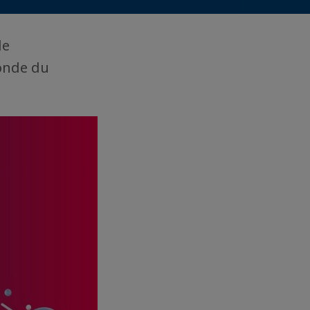
de
monde du