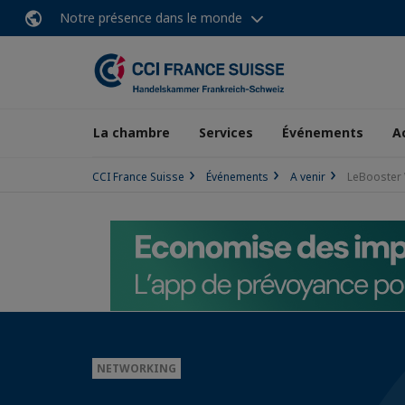
Notre présence dans le monde
La chambre
Services
Événements
A
CCI France Suisse
Événements
A venir
​​​​​​​LeBoo
NETWORKING