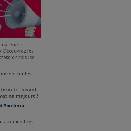
 comprendre
. Découvrez les
ofessionnels les
onseils sur les
teractif, vivant
vation majeure !
d'
Aixeleria
rvé aux membres