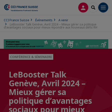
CONNEXION
RECHERCH
Men
CCI France Suisse
Événements
A venir
LeBooster Talk Genève, Avril 2024 – Mieux gérer sa politique
d’avantages sociaux pour mieux répondre aux nouveaux défis RH
CONFÉRENCE & SÉMINAIRE
LeBooster Talk
Genève, Avril 2024 –
Mieux gérer sa
politique d’avantages
sociaux pour mieux