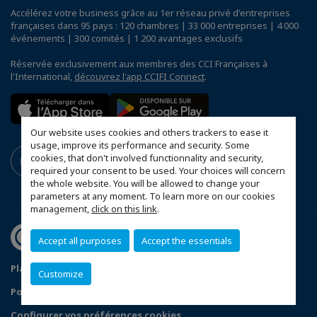
Accélérez votre business grâce au 1er réseau privé d'entreprises
françaises dans 95 pays : 120 chambres | 33 000 entreprises | 4 000
événements | 300 comités | 1 200 avantages exclusifs
Réservée exclusivement aux membres des CCI Françaises à
l'International,
découvrez l'app CCIFI Connect
.
Our website uses cookies and others trackers to ease it
usage, improve its performance and security. Some
cookies, that don't involved functionnality and security,
required your consent to be used. Your choices will concern
the whole website. You will be allowed to change your
parameters at any moment. To learn more on our cookies
management,
click on this link
.
Accept all purposes
Accept the essentials
Plan d'accès Genève
Mentions légales
Customize
Politique de confidentialité
Configurer vos préférences cookies