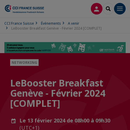
CONNEXION
RECHERCH
Men
CCI France Suisse
Événements
A venir
LeBooster Breakfast Genève - Février 2024 [COMPLET]
NETWORKING
LeBooster Breakfast
Genève - Février 2024
[COMPLET]
Le 13 février 2024 de 08h00 à 09h30
(UTC+1)