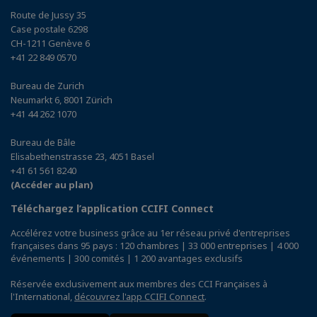
Route de Jussy 35
Case postale 6298
CH-1211 Genève 6
+41 22 849 0570
Bureau de Zurich
Neumarkt 6, 8001 Zürich
+41 44 262 1070
Bureau de Bâle
Elisabethenstrasse 23, 4051 Basel
+41 61 561 8240
(Accéder au plan)
Téléchargez l’application CCIFI Connect
Accélérez votre business grâce au 1er réseau privé d'entreprises
françaises dans 95 pays : 120 chambres | 33 000 entreprises | 4 000
événements | 300 comités | 1 200 avantages exclusifs
Réservée exclusivement aux membres des CCI Françaises à
l'International,
découvrez l'app CCIFI Connect
.