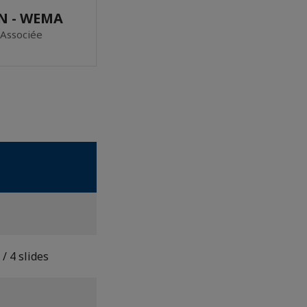
N - WEMA
 Associée
/ 4 slides