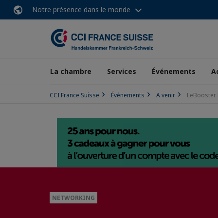
Notre présence dans le monde
La chambre
Services
Événements
A
CCI France Suisse
Événements
A venir
LeBooster 
NETWORKING