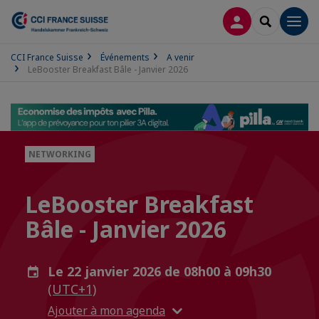
CONNEXION
RECHERCH
Men
CCI France Suisse
Événements
A venir
LeBooster Breakfast Bâle - Janvier 2026
NETWORKING
LeBooster Breakfast
Bâle - Janvier 2026
Le 22 janvier 2026 de 08h00 à 09h30
(UTC+1)
Ajouter à mon agenda