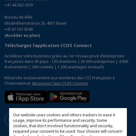
+41 44 262 1070
Bureau de Bâle
Elisabethenstrasse 23, 4051 Basel
+41 61 561 8240
(Accéder au plan)
Téléchargez l’application CCIFI Connect
Accélérez votre business grâce au 1er réseau privé d'entreprises
françaises dans 95 pays : 120 chambres | 33 000 entreprises | 4 000
événements | 300 comités | 1 200 avantages exclusifs
Réservée exclusivement aux membres des CCI Françaises à
l'International,
découvrez l'app CCIFI Connect
.
Our website uses cookies and others trackers to ease it
usage, improve its performance and security. Some
cookies, that don't involved functionnality and security,
required your consent to be used. Your choices will concern