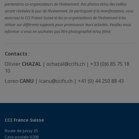
partenaires co-organisateurs de l'événement. Des photos et/ou des vidéos
seront réalisées le jour de l’événement. En participant à la manifestation, vous
autorisez la CCI France Suisse et les co-organisateurs de l'événement à les
utiliser sur différents supports pour promouvoir leurs activités. Veuillez nous
informer si vous ne souhaitez pas être photographié et/ou filmé.
Contacts
:
Olivier
CHAZAL
| ochazal@ccifs.ch | +33 (0)6 85 75 18
10
Loren
CANU
| lcanu@ccifs.ch | +41 (0) 44 250 88 43
CCI France Suisse
Route de Jussy 35
Case postale 6298