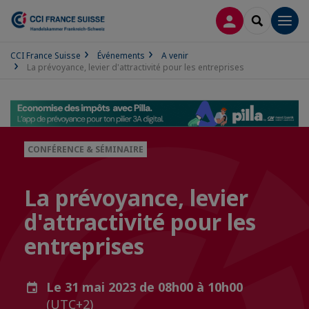
CONNEXION
RECHERCH
Men
CCI France Suisse
Événements
A venir
La prévoyance, levier d'attractivité pour les entreprises
CONFÉRENCE & SÉMINAIRE
La prévoyance, levier
d'attractivité pour les
entreprises
Le 31 mai 2023 de 08h00 à 10h00
(UTC+2)