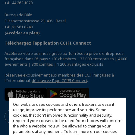
+41 44 262 1070
Bureau de Bâle
Elisabethenstrasse 23, 4051 Basel
+41 61 561 8240
(Accéder au plan)
Téléchargez l’application CCIFI Connect
Accélérez votre business grâce au 1er réseau privé d'entreprises
françaises dans 95 pays : 120 chambres | 33 000 entreprises | 4 000
événements | 300 comités | 1 200 avantages exclusifs
Réservée exclusivement aux membres des CCI Françaises à
l'International,
découvrez l'app CCIFI Connect
.
Our website uses cookies and others trackers to ease it
usage, improve its performance and security. Some
cookies, that don't involved functionnality and security,
required your consent to be used. Your choices will concern
the whole website. You will be allowed to change your
parameters at any moment. To learn more on our cookies