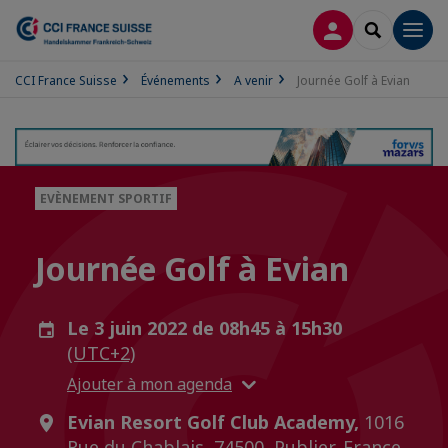
CONNEXION
RECHERCH
Men
CCI France Suisse
Événements
A venir
Journée Golf à Evian
EVÈNEMENT SPORTIF
Journée Golf à Evian
Le 3 juin 2022 de 08h45 à 15h30
(UTC+2)
Ajouter à mon agenda
Evian Resort Golf Club Academy,
1016
Rue du Chablais, 74500, Publier, France