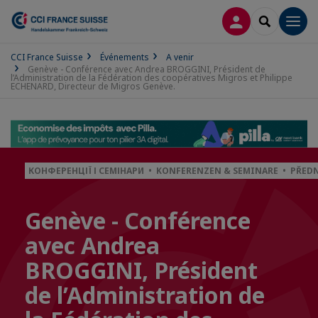
CONNEXION
RECHERCH
Men
CCI France Suisse
Événements
A venir
Genève - Conférence avec Andrea BROGGINI, Président de
l’Administration de la Fédération des coopératives Migros et Philippe
ECHENARD, Directeur de Migros Genève.
КОНФЕРЕНЦІЇ І СЕМІНАРИ • KONFERENZEN & SEMINARE • PŘE
Genève - Conférence
avec Andrea
BROGGINI, Président
de l’Administration de