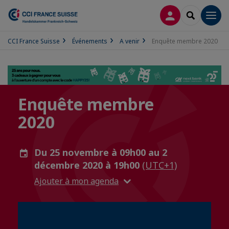
CONNEXION
RECHERCH
Men
CCI France Suisse
Événements
A venir
Enquête membre 2020
Enquête membre
2020
Du 25 novembre à 09h00 au 2
décembre 2020 à 19h00
(UTC+1)
Ajouter à mon agenda