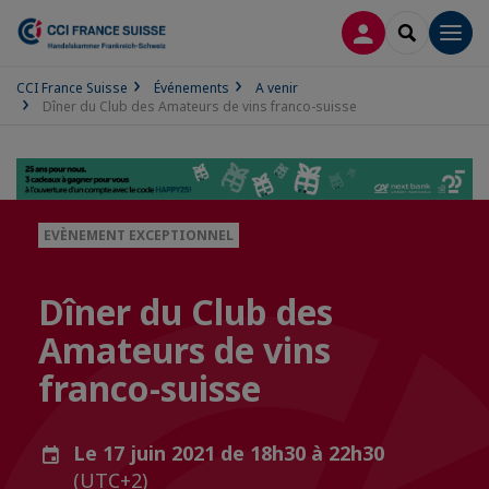
CONNEXION
RECHERCH
Men
CCI France Suisse
Événements
A venir
Dîner du Club des Amateurs de vins franco-suisse
EVÈNEMENT EXCEPTIONNEL
Dîner du Club des
Amateurs de vins
franco-suisse
Le 17 juin 2021 de 18h30 à 22h30
(UTC+2)