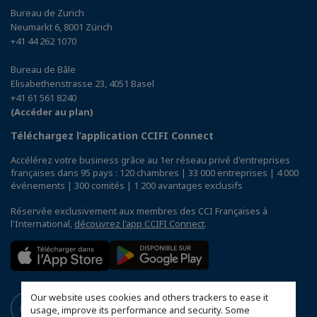
Bureau de Zurich
Neumarkt 6, 8001 Zürich
+41 44 262 1070
Bureau de Bâle
Elisabethenstrasse 23, 4051 Basel
+41 61 561 8240
(Accéder au plan)
Téléchargez l’application CCIFI Connect
Accélérez votre business grâce au 1er réseau privé d'entreprises
françaises dans 95 pays : 120 chambres | 33 000 entreprises | 4 000
événements | 300 comités | 1 200 avantages exclusifs
Réservée exclusivement aux membres des CCI Françaises à
l'International,
découvrez l'app CCIFI Connect
.
Our website uses cookies and others trackers to ease it
usage, improve its performance and security. Some