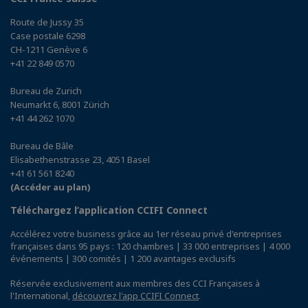
Route de Jussy 35
Case postale 6298
CH-1211 Genève 6
+41 22 849 0570
Bureau de Zurich
Neumarkt 6, 8001 Zürich
+41 44 262 1070
Bureau de Bâle
Elisabethenstrasse 23, 4051 Basel
+41 61 561 8240
(Accéder au plan)
Téléchargez l’application CCIFI Connect
Accélérez votre business grâce au 1er réseau privé d'entreprises
françaises dans 95 pays : 120 chambres | 33 000 entreprises | 4 000
événements | 300 comités | 1 200 avantages exclusifs
Réservée exclusivement aux membres des CCI Françaises à
l'International,
découvrez l'app CCIFI Connect
.