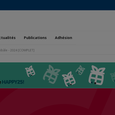
ctualités
Publications
Adhésion
stibâle - 2024 [COMPLET]