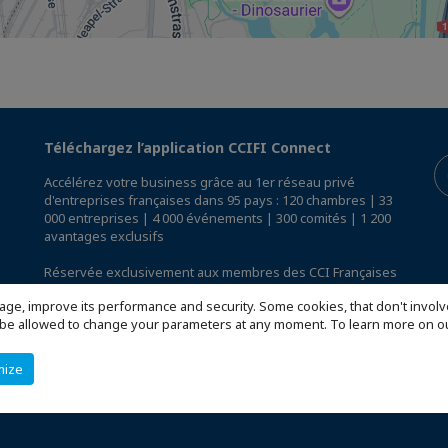
Téléchargez l’application CCIFI Connect
Accélérez votre business grâce au 1er réseau privé
d'entreprises françaises dans 95 pays : 120 chambres | 33
000 entreprises | 4 000 événements | 300 comités | 1 200
avantages exclusifs
Réservée exclusivement aux membres des CCI Françaises
à l'International,
découvrez l'app CCIFI Connect
.
age, improve its performance and security. Some cookies, that don't involv
ill be allowed to change your parameters at any moment. To learn more on
mize