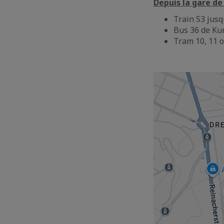
Depuis la gare de
Train S3 jusq
Bus 36 de Kun
Tram 10, 11 o