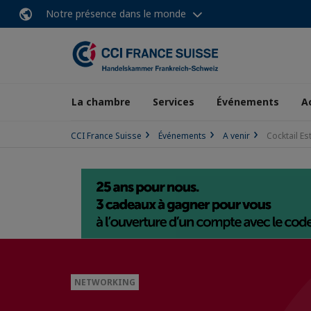
Notre présence dans le monde
La chambre
Services
Événements
A
CCI France Suisse
Événements
A venir
Cocktail E
NETWORKING