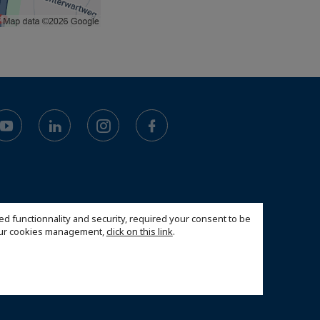
ed functionnality and security, required your consent to be
 our cookies management,
click on this link
.