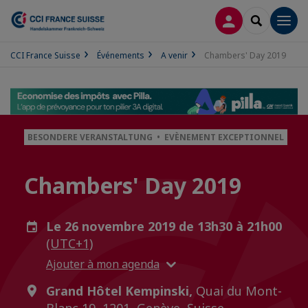
CONNEXION
RECHERCH
Men
CCI France Suisse
Événements
A venir
Chambers' Day 2019
BESONDERE VERANSTALTUNG • EVÈNEMENT EXCEPTIONNEL
Chambers' Day 2019
Le 26 novembre 2019 de 13h30 à 21h00
(UTC+1)
Ajouter à mon agenda
Grand Hôtel Kempinski,
Quai du Mont-
Blanc 19, 1201, Genève, Suisse