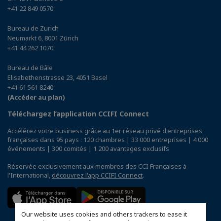
+41 22 849 0570
Bureau de Zurich
Neumarkt 6, 8001 Zürich
+41 44 262 1070
Bureau de Bâle
Elisabethenstrasse 23, 4051 Basel
+41 61 561 8240
(Accéder au plan)
Téléchargez l’application CCIFI Connect
Accélérez votre business grâce au 1er réseau privé d'entreprises
françaises dans 95 pays : 120 chambres | 33 000 entreprises | 4 000
événements | 300 comités | 1 200 avantages exclusifs
Réservée exclusivement aux membres des CCI Françaises à
l'International,
découvrez l'app CCIFI Connect
.
Our website uses cookies and others trackers to ease it