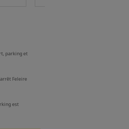
rt, parking et
arrêt Feleire
rking est