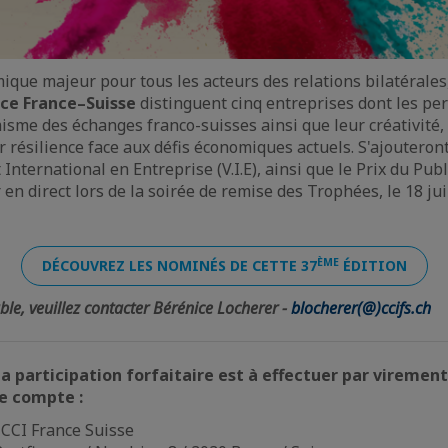
ue majeur pour tous les acteurs des relations bilatérales,
ce France–Suisse
distinguent cinq entreprises dont les p
misme des échanges franco-suisses ainsi que leur créativité,
r résilience face aux défis économiques actuels. S'ajouteront 
 International en Entreprise (V.I.E), ainsi que le Prix du Pub
en direct lors de la soirée de remise des Trophées, le 18 jui
ÈME
DÉCOUVREZ LES NOMINÉS DE CETTE 37
ÉDITION
ble, veuillez contacter Bérénice Locherer -
blocherer(@)ccifs.ch
a participation forfaitaire est à effectuer par viremen
le compte :
: CCI France Suisse