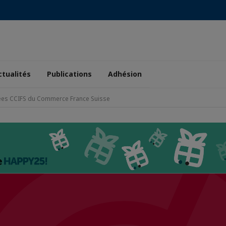
ctualités
Publications
Adhésion
ées CCIFS du Commerce France Suisse