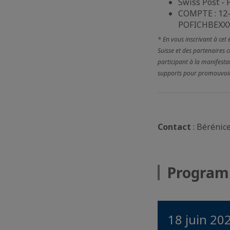
Swiss Post - 
COMPTE : 12-
POFICHBEXX
* En vous inscrivant à cet
Suisse et des partenaires 
participant à la manifestat
supports pour promouvoir l
Contact
: Bérénic
Progra
18 juin 20