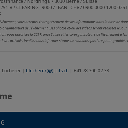
Postfinance / Nordring 8 / 3030 Berne / Suisse
251-8 / CLEARING : 9000 / IBAN : CH87 0900 0000 1200 0251 
X
 événement, vous acceptez l'enregistrement de vos informations dans la base de don
co-organisateurs de l'événement. Des photos et/ou des vidéos seront réalisées le jour
ion, vous autorisez la CCI France Suisse et les co-organisateurs de l'événement à les u
eurs activités. Veuillez nous informer si vous ne souhaitez pas être photographié et
e Locherer |
blocherer(@)ccifs.ch
| +41 78 300 02 38
mme
26