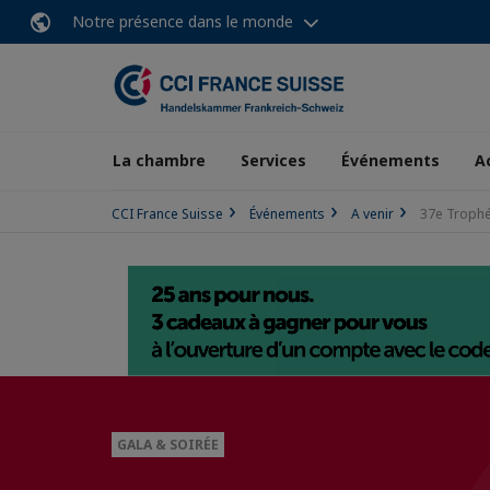
Notre présence dans le monde
La chambre
Services
Événements
A
CCI France Suisse
Événements
A venir
37e Troph
GALA & SOIRÉE