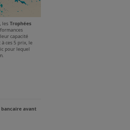
 les
Trophées
erformances
 leur capacité
à ces 5 prix, le
lic pour lequel
n.
t bancaire avant