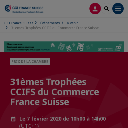
CONNEXION
RECHERCH
Men
CCI France Suisse
Événements
A venir
31èmes Trophées CCIFS du Commerce France Suisse
PRIX DE LA CHAMBRE
31èmes Trophées
CCIFS du Commerce
France Suisse
Le 7 février 2020 de 10h00 à 14h00
(UTC+1)