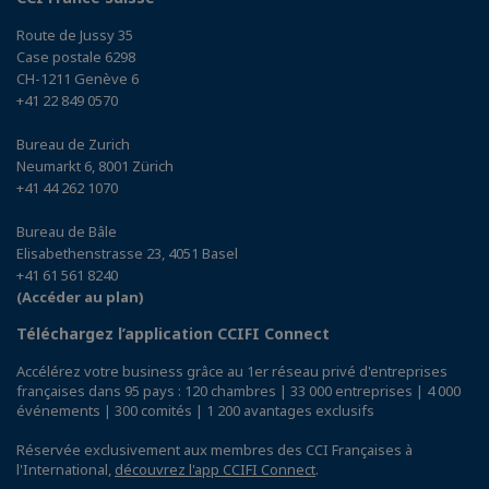
Route de Jussy 35
Case postale 6298
CH-1211 Genève 6
+41 22 849 0570
Bureau de Zurich
Neumarkt 6, 8001 Zürich
+41 44 262 1070
Bureau de Bâle
Elisabethenstrasse 23, 4051 Basel
+41 61 561 8240
(Accéder au plan)
Téléchargez l’application CCIFI Connect
Accélérez votre business grâce au 1er réseau privé d'entreprises
françaises dans 95 pays : 120 chambres | 33 000 entreprises | 4 000
événements | 300 comités | 1 200 avantages exclusifs
Réservée exclusivement aux membres des CCI Françaises à
l'International,
découvrez l'app CCIFI Connect
.